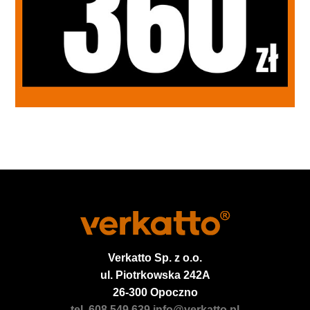
Verkatto
Sp. z o.o.
ul. Piotrkowska 242A
26-300 Opoczno
tel. 608 549 639
info@verkatto.pl