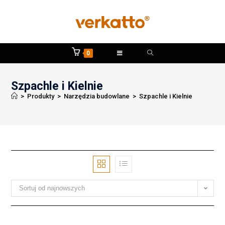
0
Szpachle i Kielnie
>
Produkty
>
Narzędzia budowlane
>
Szpachle i Kielnie
Sortuj od najnowszych