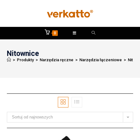
0
Nitownice
>
Produkty
>
Narzędzia ręczne
>
Narzędzia łączeniowe
>
Nitow
Sortuj od najnowszych