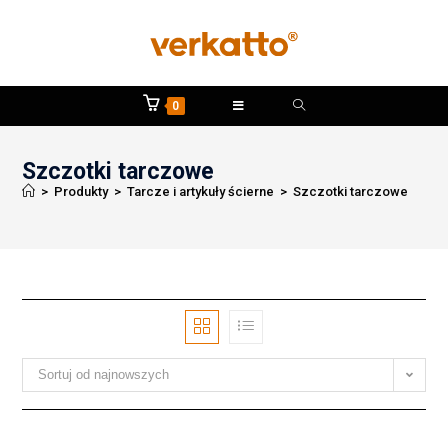
0
Szczotki tarczowe
>
Produkty
>
Tarcze i artykuły ścierne
>
Szczotki tarczowe
Sortuj od najnowszych