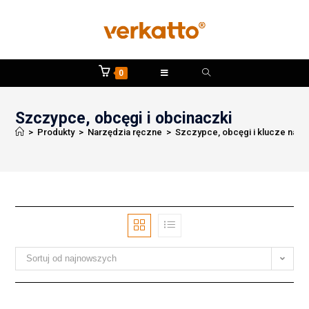
0
Szczypce, obcęgi i obcinaczki
>
Produkty
>
Narzędzia ręczne
>
Szczypce, obcęgi i klucze nas
Sortuj od najnowszych