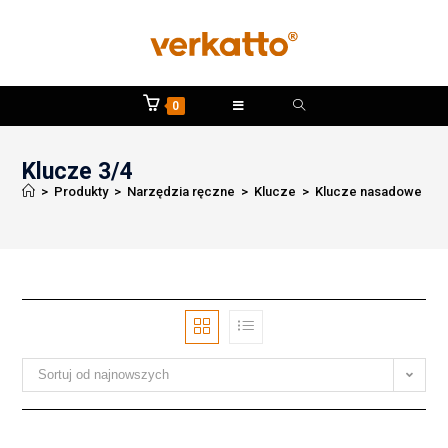
0
Klucze 3/4
>
Produkty
>
Narzędzia ręczne
>
Klucze
>
Klucze nasadowe i ak
Sortuj od najnowszych