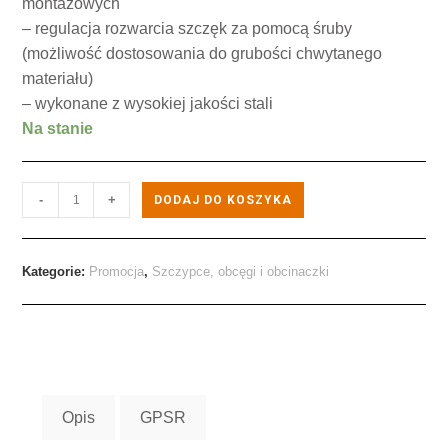
montażowych
– regulacja rozwarcia szczęk za pomocą śruby
(możliwość dostosowania do grubości chwytanego
materiału)
– wykonane z wysokiej jakości stali
Na stanie
-
+
DODAJ DO KOSZYKA
Kategorie:
Promocja
,
Szczypce, obcęgi i obcinaczki
Opis
GPSR