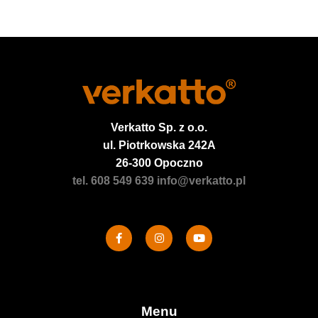
Verkatto
Sp. z o.o.
ul. Piotrkowska 242A
26-300 Opoczno
tel. 608 549 639
info@verkatto.pl
Menu