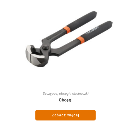
Szczypce, obcęgi i obcinaczki
Obcęgi
Zobacz więcej