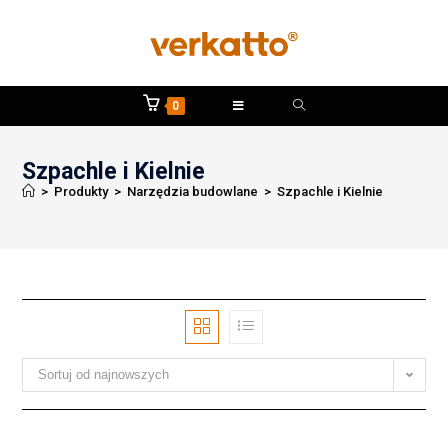
0
Szpachle i Kielnie
>
Produkty
>
Narzędzia budowlane
>
Szpachle i Kielnie
Sortuj od najnowszych