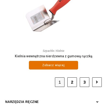
Szpachle i Kielnie
Kielnia wewnętrzna nierdzewna z gumową rączką
Zobacz więcej
1
2
3
NARZĘDZIA RĘCZNE