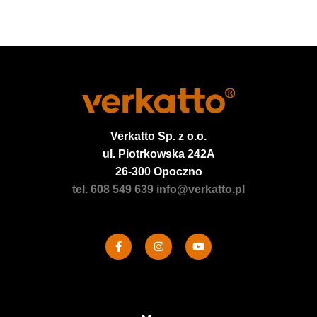
Verkatto
Sp. z o.o.
ul. Piotrkowska 242A
26-300 Opoczno
tel. 608 549 639
info@verkatto.pl