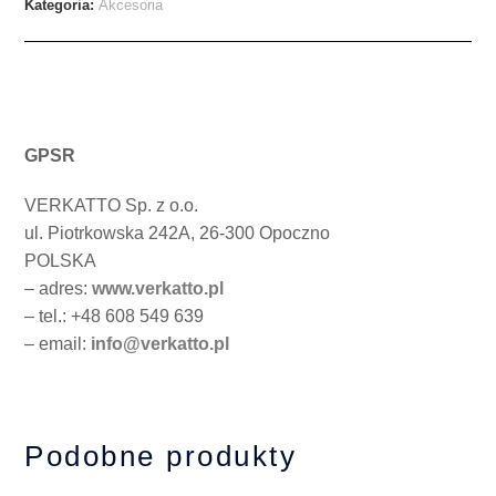
Kategoria:
Akcesoria
GPSR
VERKATTO Sp. z o.o.
ul. Piotrkowska 242A, 26-300 Opoczno
POLSKA
– adres:
www.verkatto.pl
– tel.: +48 608 549 639
– email:
info@verkatto.pl
Podobne produkty