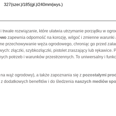
327(szer.)/185(gł.)/240mm(wys.)
 i trwałe rozwiązanie, które ułatwia utrzymanie porządku w og
owo
zapewnia odporność na korozję, wilgoć i zmienne warunki 
dne przechowywanie węża ogrodowego, chroniąc go przed zała
ch: złączki, szybkozłączki, pistolet zraszający lub rękawice. 
nych potrzeb i warunków przestrzennych. To uniwersalny i fun
na wąż ogrodowy), a także zapoznania się z
pozostałymi prod
 z dodatkowych benefitów i do śledzenia
naszych mediów spo