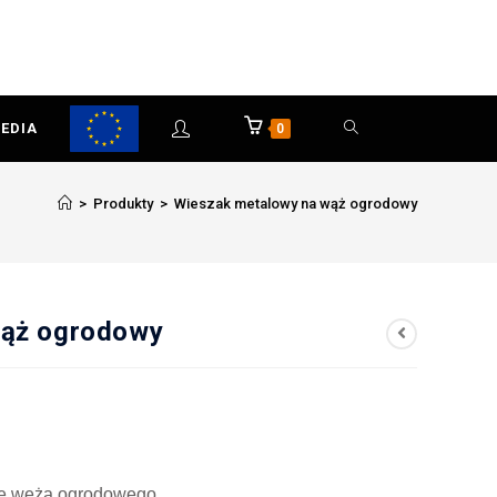
EDIA
0
>
Produkty
>
Wieszak metalowy na wąż ogrodowy
wąż ogrodowy
ie węża ogrodowego