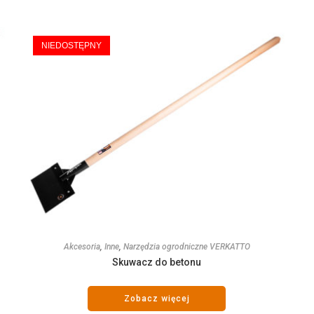
NIEDOSTĘPNY
Akcesoria
,
Inne
,
Narzędzia ogrodniczne VERKATTO
Skuwacz do betonu
Zobacz więcej