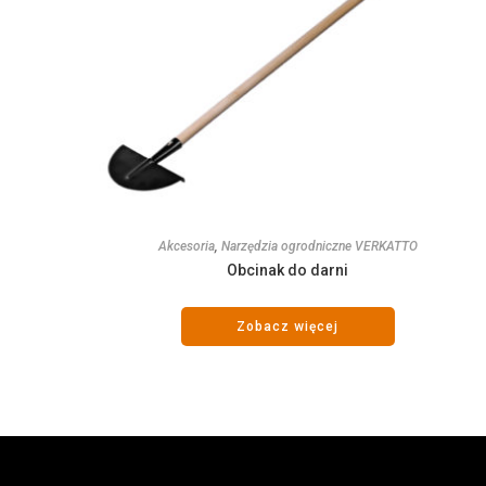
Akcesoria
,
Narzędzia ogrodniczne VERKATTO
Obcinak do darni
Zobacz więcej