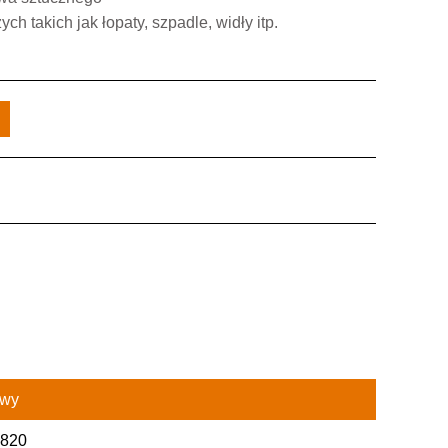
h takich jak łopaty, szpadle, widły itp.
owy
820