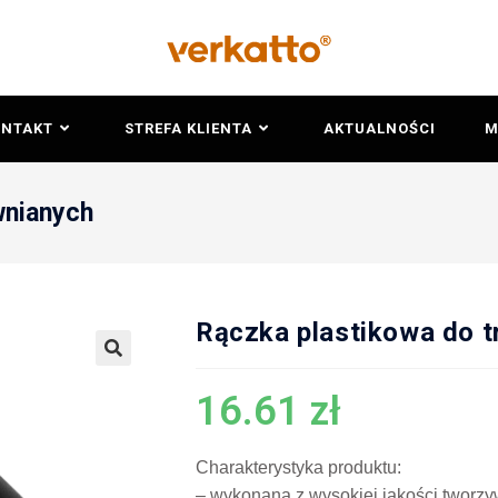
ONTAKT
STREFA KLIENTA
AKTUALNOŚCI
M
wnianych
Rączka plastikowa do 
🔍
16.61
zł
Charakterystyka produktu:
– wykonana z wysokiej jakości tworz