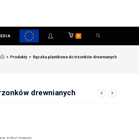
EDIA
0
>
Produkty
>
Rączka plastikowa do trzonków drewnianych
trzonków drewnianych
ywa sztucznego