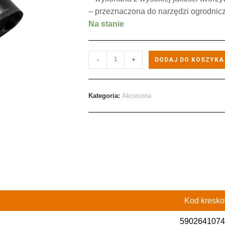
– przeznaczona do narzędzi ogrodniczyc
Na stanie
-
+
DODAJ DO KOSZYKA
Kategoria:
Akcesoria
Kod kresk
5902641074