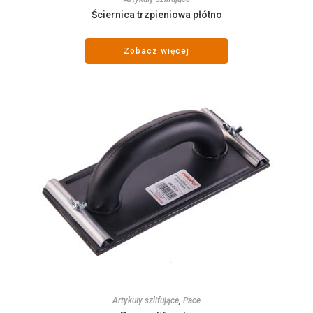
Ściernica trzpieniowa płótno
Zobacz więcej
Artykuły szlifujące
,
Pace