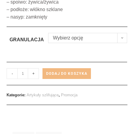
– spoiwo: żywica/żywica
– podłoże: włókno szklane
– nasyp: zamknięty
Wybierz opcję
GRANULACJA
-
+
DODAJ DO KOSZYKA
Kategorie:
Artykuły szlifujące
,
Promocja