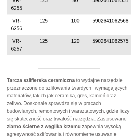
VR-
125
80
5902641062551
6255
VR-
125
100
5902641062568
6256
VR-
125
120
5902641062575
6257
Tarcza szlifierska ceramiczna
to wydajne narzędzie
przeznaczone do szlifowania twardych i wymagających
materiałów, takich jak ceramika, gres, kamień oraz
żeliwo. Doskonale sprawdza się w pracach
budowlanych, remontowych i warsztatowych, gdzie liczy
się skuteczność oraz trwałość narzędzia. Zastosowane
ziarno ścierne z węglika krzemu
zapewnia wysoką
agresywność szlifowania i równomierne usuwanie