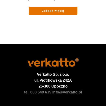
Zobacz więcej
Verkatto
Sp. z o.o.
ul. Piotrkowska 242A
26-300 Opoczno
tel. 608 549 639
info@verkatto.pl