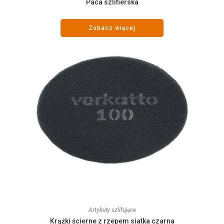
Paca szlifierska
Zobacz więcej
Artykuły szlifujące
Krążki ścierne z rzepem siatka czarna