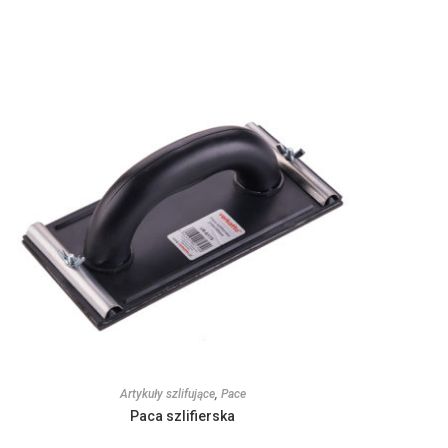
Artykuły szlifujące
,
Pace
Paca szlifierska