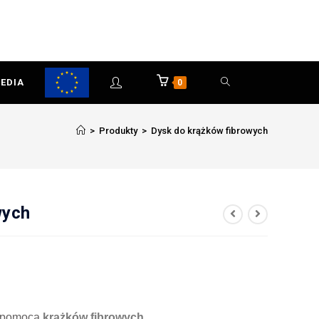
EDIA
0
>
Produkty
>
Dysk do krążków fibrowych
wych
a pomocą
krążków fibrowych