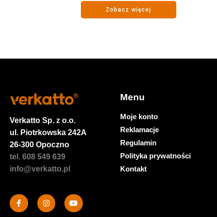
Zobacz więcej
Menu
Moje konto
Verkatto
Sp. z o.o.
Reklamacje
ul. Piotrkowska 242A
Regulamin
26-300 Opoczno
Polityka prywatności
tel. 608 549 639
Kontakt
info@verkatto.pl