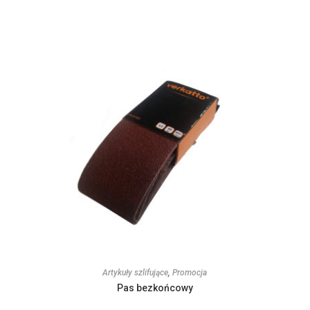
Artykuły szlifujące
,
Promocja
Pas bezkońcowy