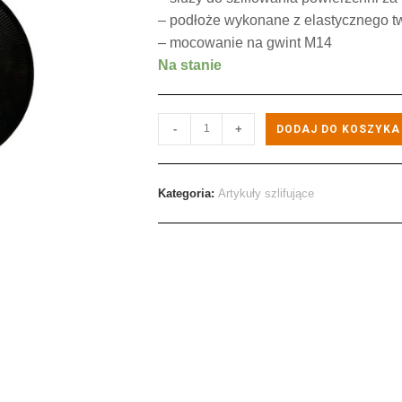
– podłoże wykonane z elastycznego 
– mocowanie na gwint M14
Na stanie
-
+
DODAJ DO KOSZYKA
Kategoria:
Artykuły szlifujące