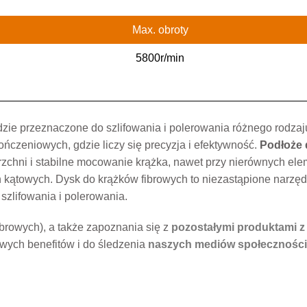
Max. obroty
5800r/min
dzie przeznaczone do szlifowania i polerowania różnego rodz
ńczeniowych, gdzie liczy się precyzja i efektywność.
Podłoże 
zchni i stabilne mocowanie krążka, nawet przy nierównych el
 kątowych. Dysk do krążków fibrowych to niezastąpione narzędz
 szlifowania i polerowania.
browych), a także zapoznania się z
pozostałymi produktami z 
wych benefitów i do śledzenia
naszych mediów społecznośc