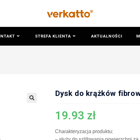
ONTAKT
STREFA KLIENTA
AKTUALNOŚCI
M
Dysk do krążków fibro
🔍
19.93
zł
Charakteryzacja produktu:
– służy do szlifowania powierzchni z