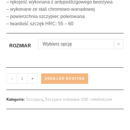
– rękojeść wykonana z antypoślizgowego tworzywa
– wykonane ze stali chromowo-wanadowej
– powierzchnia szczypiec polerowana
– twardość szczęk HRC: 55 – 60
Wybierz opcję
ROZMIAR
-
+
DODAJ DO KOSZYKA
Kategorie:
Szczypce
,
Szczypce izolowane VDE i telefoniczne