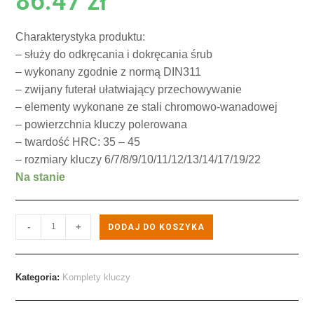
86.47
zł
Charakterystyka produktu:
– służy do odkręcania i dokręcania śrub
– wykonany zgodnie z normą DIN311
– zwijany futerał ułatwiający przechowywanie
– elementy wykonane ze stali chromowo-wanadowej
– powierzchnia kluczy polerowana
– twardość HRC: 35 – 45
– rozmiary kluczy 6/7/8/9/10/11/12/13/14/17/19/22
Na stanie
-
+
DODAJ DO KOSZYKA
Kategoria:
Komplety kluczy