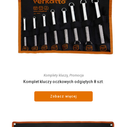
Komplety kluczy
,
Promocja
Komplet kluczy oczkowych odgiętych 8 szt.
Zobacz więcej