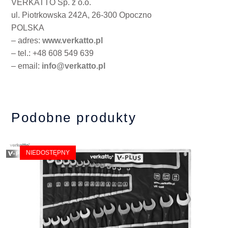
VERKATTO Sp. z o.o.
ul. Piotrkowska 242A, 26-300 Opoczno
POLSKA
– adres:
www.verkatto.pl
– tel.: +48 608 549 639
– email:
info@verkatto.pl
Podobne produkty
NIEDOSTĘPNY