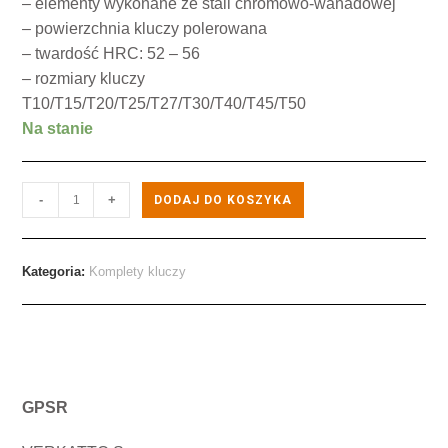
– elementy wykonane ze stali chromowo-wanadowej
– powierzchnia kluczy polerowana
– twardość HRC: 52 – 56
– rozmiary kluczy
T10/T15/T20/T25/T27/T30/T40/T45/T50
Na stanie
-
+
DODAJ DO KOSZYKA
Kategoria:
Komplety kluczy
GPSR