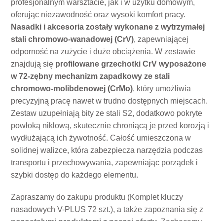
profesjonalnym warsztacie, jak i w użytku domowym,
oferując niezawodność oraz wysoki komfort pracy.
Nasadki i akcesoria zostały wykonane z wytrzymałej
stali chromowo-wanadowej (CrV)
, zapewniającej
odporność na zużycie i duże obciążenia. W zestawie
znajdują się
profilowane grzechotki CrV wyposażone
w 72-zębny mechanizm zapadkowy ze stali
chromowo-molibdenowej (CrMo)
, który umożliwia
precyzyjną pracę nawet w trudno dostępnych miejscach.
Zestaw uzupełniają bity ze stali S2, dodatkowo pokryte
powłoką niklową, skutecznie chroniącą je przed korozją i
wydłużającą ich żywotność. Całość umieszczona w
solidnej walizce, która zabezpiecza narzędzia podczas
transportu i przechowywania, zapewniając porządek i
szybki dostęp do każdego elementu.
Zapraszamy do zakupu produktu (Komplet kluczy
nasadowych V-PLUS 72 szt.), a także zapoznania się z