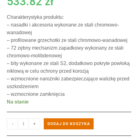
533.82
zł
Charakterystyka produktu:
– nasadki i akcesoria wykonane ze stali chromowo-
wanadowej
– profilowane grzechotki ze stali chromowo-wanadowej
– 72 zębny mechanizm zapadkowy wykonany ze stali
chromowo-molibdenowej
– bity wykonane ze stali S2, dodatkowo pokryte powłoką
niklową w celu ochrony przed korozją
– wzmocnione narożniki zabezpieczające walizkę przed
uszkodzeniem
– wzmocnione zamknięcia
Na stanie
-
+
DODAJ DO KOSZYKA