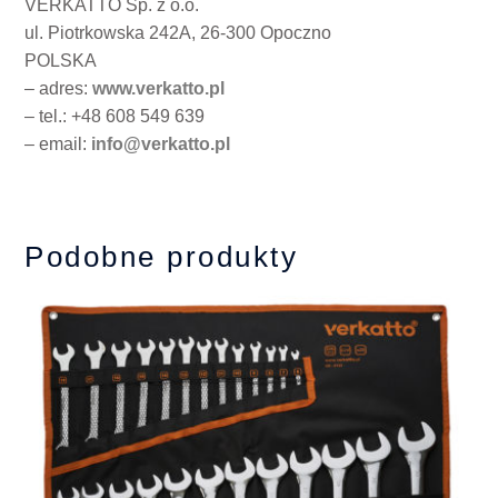
VERKATTO Sp. z o.o.
ul. Piotrkowska 242A, 26-300 Opoczno
POLSKA
– adres:
www.verkatto.pl
– tel.: +48 608 549 639
– email:
info@verkatto.pl
Podobne produkty