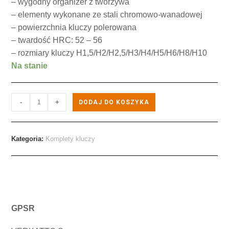
– wygodny organizer z tworzywa
– elementy wykonane ze stali chromowo-wanadowej
– powierzchnia kluczy polerowana
– twardość HRC: 52 – 56
– rozmiary kluczy H1,5/H2/H2,5/H3/H4/H5/H6/H8/H10
Na stanie
-
+
DODAJ DO KOSZYKA
Kategoria:
Komplety kluczy
GPSR