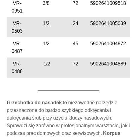
VR-
3/8
72
5902641009518
0951
VR-
1/2
24
5902641005039
0503
VR-
1/2
45
5902641004872
0487
VR-
1/2
72
5902641004889
0488
Grzechotka do nasadek
to niezawodne narzędzie
przeznaczone do bardzo szybkiego odkręcania i
dokręcania śrub przy użyciu kluczy nasadowych.
Sprawdzi się zarówno w profesjonalnym warsztacie, jak i
podczas prac domowych oraz serwisowych.
Korpus