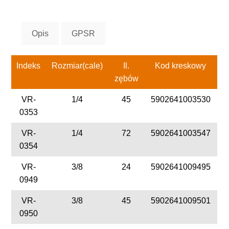
Opis
GPSR
Indeks
Rozmiar(cale)
Il.
Kod kreskowy
zębów
VR-
1/4
45
5902641003530
0353
VR-
1/4
72
5902641003547
0354
VR-
3/8
24
5902641009495
0949
VR-
3/8
45
5902641009501
0950