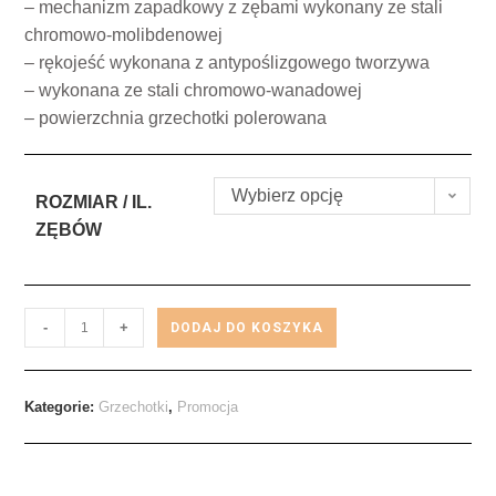
– mechanizm zapadkowy z zębami wykonany ze stali
chromowo-molibdenowej
– rękojeść wykonana z antypoślizgowego tworzywa
– wykonana ze stali chromowo-wanadowej
– powierzchnia grzechotki polerowana
Wybierz opcję
ROZMIAR / IL.
ZĘBÓW
-
+
DODAJ DO KOSZYKA
Kategorie:
Grzechotki
,
Promocja