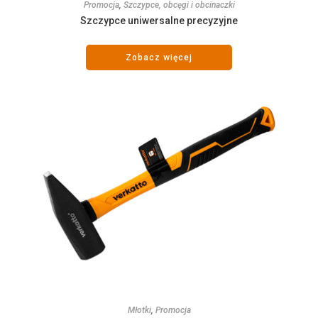
Promocja
,
Szczypce, obcęgi i obcinaczki
Szczypce uniwersalne precyzyjne
Zobacz więcej
Młotki
,
Promocja