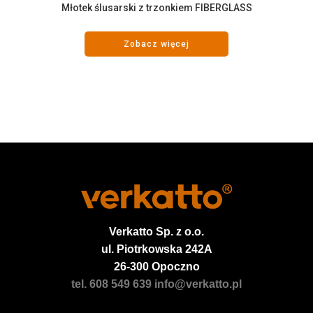
Młotek ślusarski z trzonkiem FIBERGLASS
Zobacz więcej
Verkatto
Sp. z o.o.
ul. Piotrkowska 242A
26-300 Opoczno
tel. 608 549 639
info@verkatto.pl