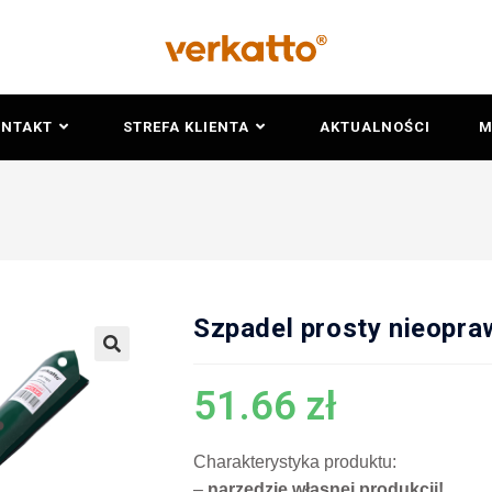
ONTAKT
STREFA KLIENTA
AKTUALNOŚCI
M
Szpadel prosty nieopr
🔍
51.66
zł
Charakterystyka produktu:
–
narzędzie własnej produkcji!