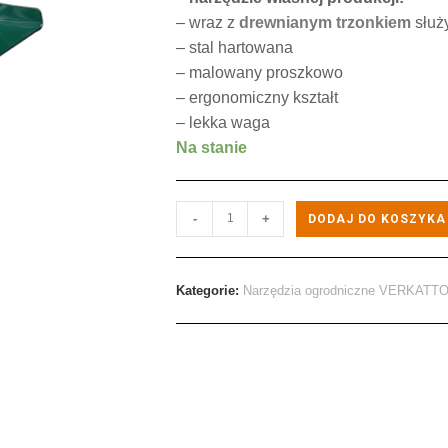
– wraz z
drewnianym trzonkiem
służy
– stal hartowana
– malowany proszkowo
– ergonomiczny kształt
– lekka waga
Na stanie
-
+
DODAJ DO KOSZYKA
Kategorie:
Narzędzia ogrodniczne VERKATT