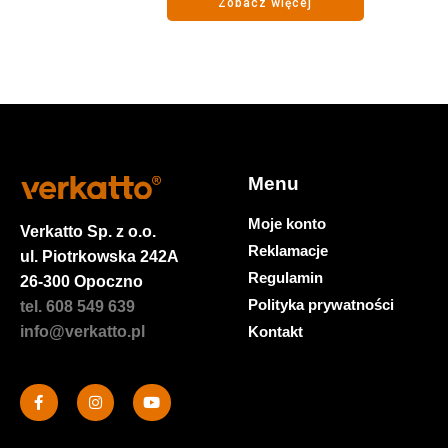
Zobacz więcej
Menu
Moje konto
Verkatto
Sp. z o.o.
Reklamacje
ul. Piotrkowska 242A
Regulamin
26-300 Opoczno
Polityka prywatności
tel. 608 549 639
Kontakt
info@verkatto.pl