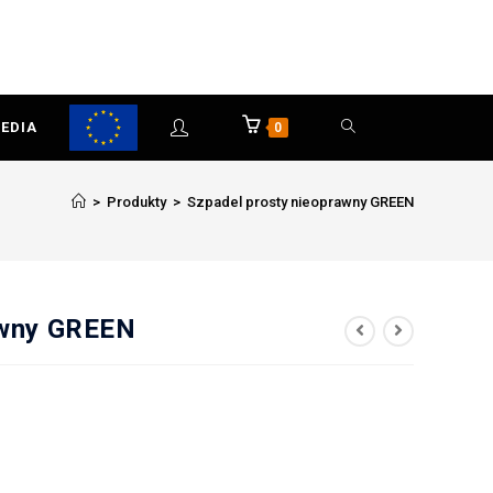
EDIA
0
>
Produkty
>
Szpadel prosty nieoprawny GREEN
awny GREEN