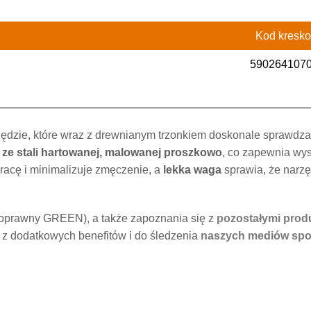
Kod kresk
590264107
zędzie, które wraz z drewnianym trzonkiem doskonale sprawdza
ze stali hartowanej, malowanej proszkowo
, co zapewnia wys
racę i minimalizuje zmęczenie, a
lekka waga
sprawia, że narzę
eoprawny GREEN), a także zapoznania się z
pozostałymi produ
 z dodatkowych benefitów i do śledzenia
naszych mediów spo