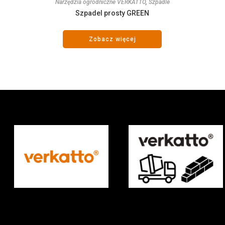
Narzędzia ogrodniczne VERKATTO
,
Szpadle
Szpadel prosty GREEN
Zobacz więcej