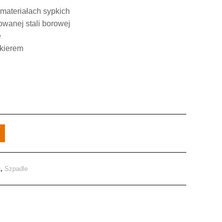
 materiałach sypkich
wanej stali borowej
e
akierem
O
,
Szpadle