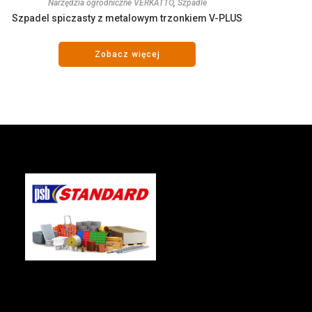
Narzędzia ogrodniczne VERKATTO
,
Szpadle
Szpadel spiczasty z metalowym trzonkiem V-PLUS
Zobacz więcej