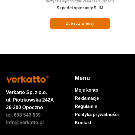
Narzędzia ogrodniczne VERKATTO
,
Szpadle
Szpadel spiczasty SLIM
Zobacz więcej
Menu
Moje konto
Verkatto
Sp. z o.o.
Reklamacje
ul. Piotrkowska 242A
Regulamin
26-300 Opoczno
Polityka prywatności
tel. 608 549 639
Kontakt
info@verkatto.pl