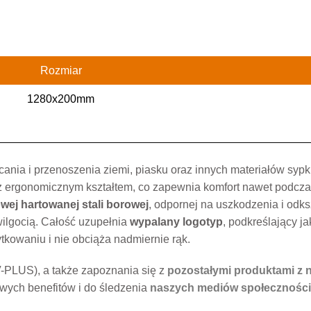
Rozmiar
1280x200mm
ania i przenoszenia ziemi, piasku oraz innych materiałów sypk
z ergonomicznym kształtem, co zapewnia komfort nawet podcza
ej hartowanej stali borowej
, odpornej na uszkodzenia i odks
 wilgocią. Całość uzupełnia
wypalany logotyp
, podkreślający ja
tkowaniu i nie obciąża nadmiernie rąk.
-PLUS), a także zapoznania się z
pozostałymi produktami z n
wych benefitów i do śledzenia
naszych mediów społecznośc