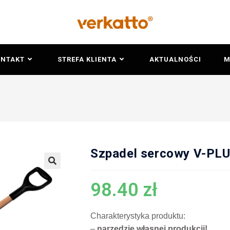
ONTAKT
STREFA KLIENTA
AKTUALNOŚCI
M
Szpadel sercowy V-PL
🔍
98.40
zł
Charakterystyka produktu:
–
narzędzie własnej produkcji!