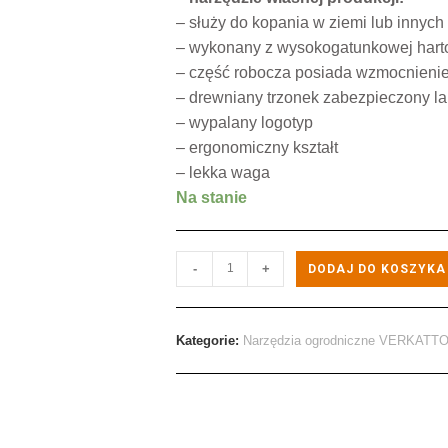
– służy do kopania w ziemi lub innych
– wykonany z wysokogatunkowej harto
– część robocza posiada wzmocnieni
– drewniany trzonek zabezpieczony l
– wypalany logotyp
– ergonomiczny kształt
– lekka waga
Na stanie
-
+
DODAJ DO KOSZYKA
Kategorie:
Narzędzia ogrodniczne VERKATT