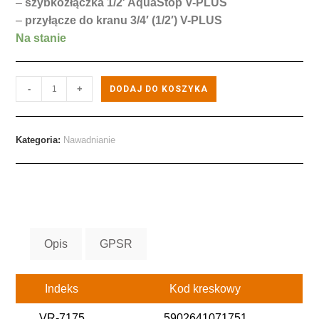
–
szybkozłączka 1/2′ AquaStop V-PLUS
–
przyłącze do kranu 3/4′ (1/2′) V-PLUS
Na stanie
-
+
DODAJ DO KOSZYKA
Kategoria:
Nawadnianie
Opis
GPSR
Indeks
Kod kreskowy
VR-7175
5902641071751