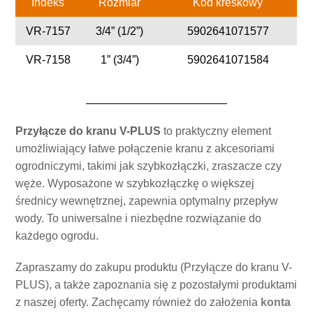
Indeks
Rozmiar
Kod kreskowy
VR-7157
3/4” (1/2”)
5902641071577
VR-7158
1” (3/4”)
5902641071584
Przyłącze do kranu V-PLUS
to praktyczny element
umożliwiający łatwe połączenie kranu z akcesoriami
ogrodniczymi, takimi jak szybkozłączki, zraszacze czy
węże. Wyposażone w szybkozłączkę o większej
średnicy wewnętrznej, zapewnia optymalny przepływ
wody. To uniwersalne i niezbędne rozwiązanie do
każdego ogrodu.
Zapraszamy do zakupu produktu (Przyłącze do kranu V-
PLUS), a także zapoznania się z pozostałymi produktami
z naszej oferty. Zachęcamy również do założenia
konta