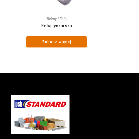
Taśmy i Folie
Folia tynkarska
Zobacz więcej