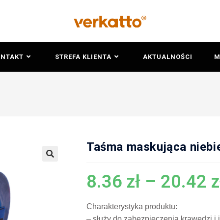
ONTAKT
STREFA KLIENTA
AKTUALNOŚCI
M
Taśma maskująca niebi
🔍
8.36
zł
–
20.42
z
Charakterystyka produktu:
– służy do zabezpieczenia krawędzi i