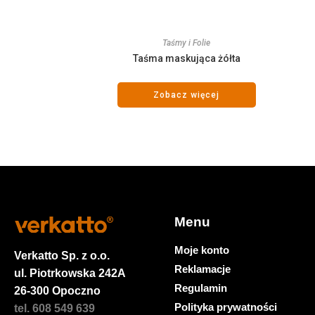
Taśmy i Folie
Taśma maskująca żółta
Zobacz więcej
Menu
Moje konto
Verkatto
Sp. z o.o.
Reklamacje
ul. Piotrkowska 242A
Regulamin
26-300 Opoczno
Polityka prywatności
tel. 608 549 639