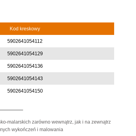
Kod kreskowy
5902641054112
5902641054129
5902641054136
5902641054143
5902641054150
ko-malarskich zarówno wewnątrz, jak i na zewnątrz
zyjnych wykończeń i malowania