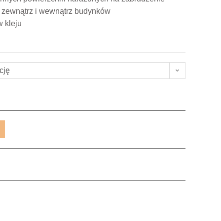
a zewnątrz i wewnątrz budynków
w kleju
cję