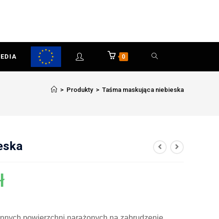
EDIA
0
>
Produkty
>
Taśma maskująca niebieska
eska
ł
 innych powierzchni narażonych na zabrudzenie