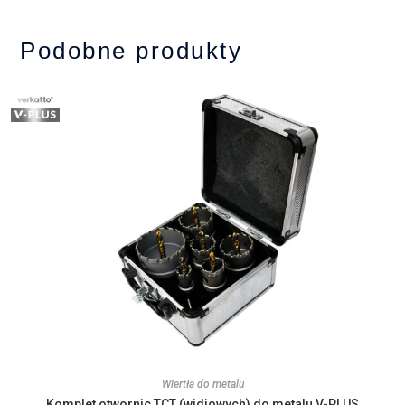
Podobne produkty
Wiertła do metalu
Komplet otwornic TCT (widiowych) do metalu V-PLUS