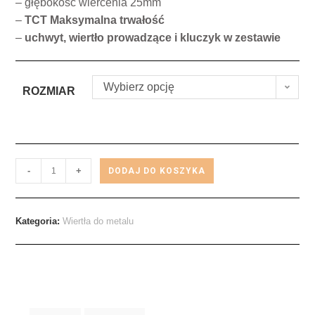
– głębokość wiercenia 25mm
–
TCT Maksymalna trwałość
–
uchwyt, wiertło prowadzące i kluczyk w zestawie
Wybierz opcję
ROZMIAR
-
+
DODAJ DO KOSZYKA
Kategoria:
Wiertła do metalu