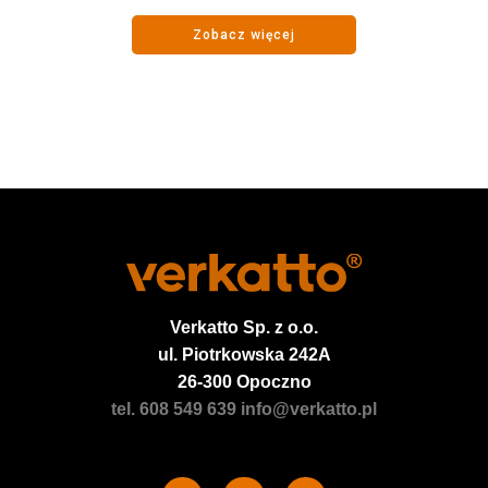
Zobacz więcej
Verkatto
Sp. z o.o.
ul. Piotrkowska 242A
26-300 Opoczno
tel. 608 549 639
info@verkatto.pl