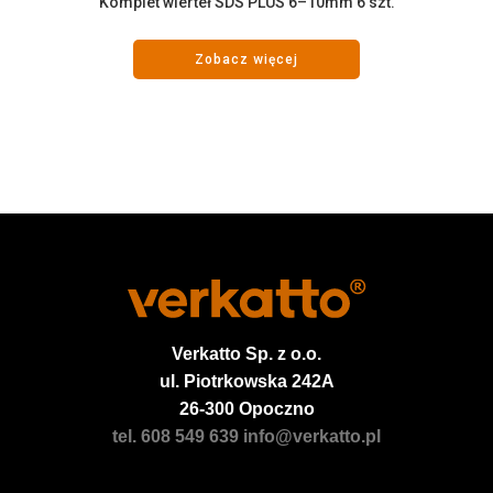
Komplet wierteł SDS PLUS 6–10mm 6 szt.
Zobacz więcej
Verkatto
Sp. z o.o.
ul. Piotrkowska 242A
26-300 Opoczno
tel. 608 549 639
info@verkatto.pl