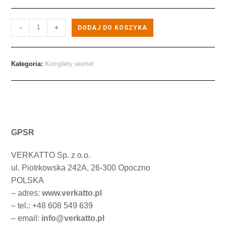
-
+
DODAJ DO KOSZYKA
Kategoria:
Komplety wierteł
GPSR
VERKATTO Sp. z o.o.
ul. Piotrkowska 242A, 26-300 Opoczno
POLSKA
– adres:
www.verkatto.pl
– tel.: +48 608 549 639
– email:
info@verkatto.pl