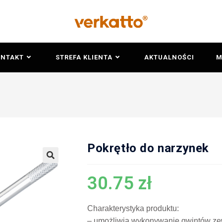
ONTAKT
STREFA KLIENTA
AKTUALNOŚCI
M
Pokrętło do narzynek
🔍
30.75
zł
Charakterystyka produktu:
– umożliwia wykonywanie gwintów ze