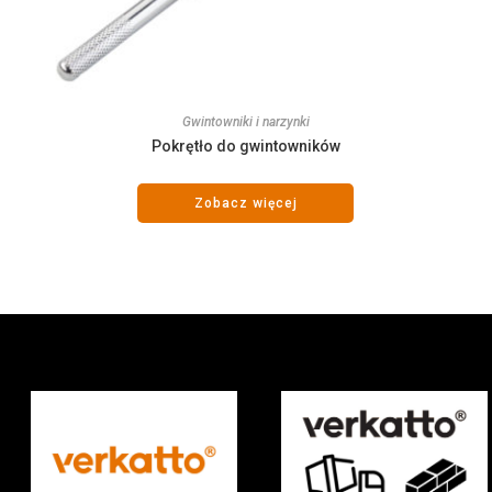
Gwintowniki i narzynki
Pokrętło do gwintowników
Zobacz więcej