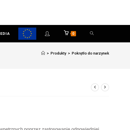
EDIA
0
>
Produkty
>
Pokrętło do narzynek
wnętrznych poprzez zastosowanie odpowiedniej