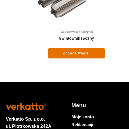
Gwintowniki i narzynki
Gwintownik ręczny
Zobacz więcej
Menu
Moje konto
Verkatto
Sp. z o.o.
Reklamacje
ul. Piotrkowska 242A