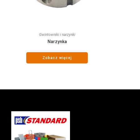
Gwintowniki i narzynki
Narzynka
Zobacz więcej