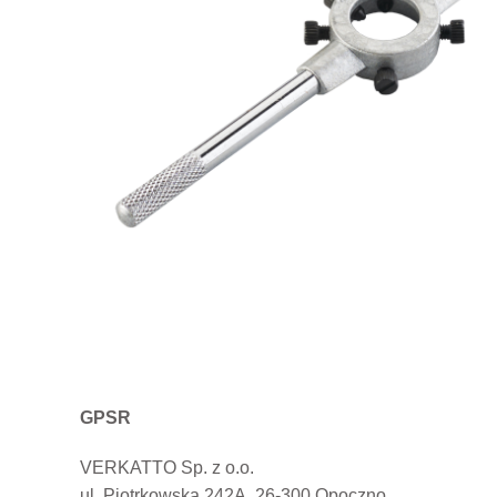
GPSR
VERKATTO Sp. z o.o.
ul. Piotrkowska 242A, 26-300 Opoczno