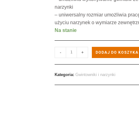
narzynki
– uniwersalny rozmiar umożliwia prac
użyciu narzynek o wymiarze zewnętr
Na stanie
-
+
DODAJ DO KOSZYKA
Kategoria:
Gwintowniki i narzynki