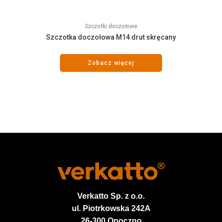
Szczotki doczołowe
Szczotka doczołowa M14 drut skręcany
Zobacz więcej
Verkatto
Sp. z o.o.
ul. Piotrkowska 242A
26-300 Opoczno