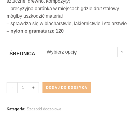
sztuczne, drewno, kompozyty)
– precyzyjna obróbka w miejscach gdzie drut stalowy
mógłby uszkodzić materiał
– sprawdza się w blacharstwie, lakiernictwie i stolarstwie
– nylon o gramaturze 120
Wybierz opcję
ŚREDNICA
-
+
DODAJ DO KOSZYKA
Kategoria:
Szczotki doczołowe