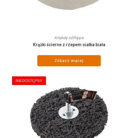
Artykuły szlifujące
Krążki ścierne z rzepem siatka biała
Zobacz więcej
NIEDOSTĘPNY