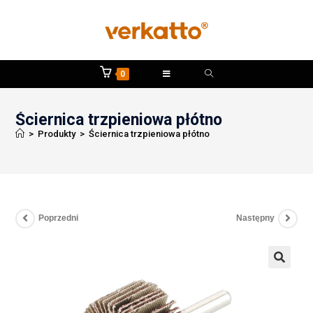
0
Ściernica trzpieniowa płótno
>
Produkty
>
Ściernica trzpieniowa płótno
Poprzedni
Następny
🔍