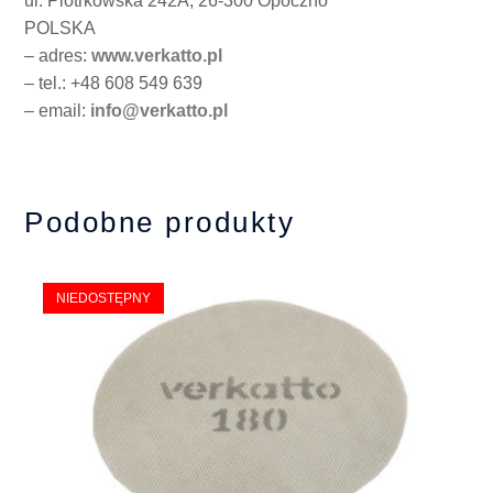
ul. Piotrkowska 242A, 26-300 Opoczno
POLSKA
– adres:
www.verkatto.pl
– tel.: +48 608 549 639
– email:
info@verkatto.pl
Podobne produkty
NIEDOSTĘPNY