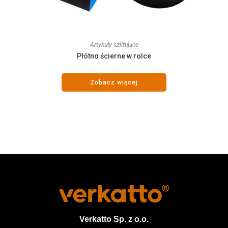
Artykuły szlifujące
Płótno ścierne w rolce
Zobacz więcej
Verkatto
Sp. z o.o.