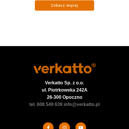
Zobacz więcej
Verkatto
Sp. z o.o.
ul. Piotrkowska 242A
26-300 Opoczno
tel. 608 549 639
info@verkatto.pl