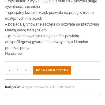
– wykonanie z wysokiej jakości stali co zapewnia długą
żywotność narzędzia
– specjalny kształt szczęk pozwala na pracę w trudno
dostępnych miejscach
– posiadają ryflowane szczęki co pozwala na precyzyjną
i łatwą pracę narzędziem
– gumowana wytrzymała rękojeść z powłoką
antypoślizgową gwarantuje pewny chwyt i komfort
podczas pracy
Na stanie
-
+
DODAJ DO KOSZYKA
Kategoria:
Szczypce izolowane VDE i telefoniczne