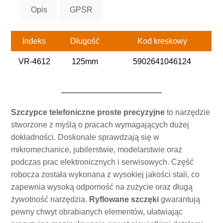
Opis
GPSR
Indeks
Długość
Kod kreskowy
VR-4612
125mm
5902641046124
Szczypce telefoniczne proste precyzyjne
to narzędzie
stworzone z myślą o pracach wymagających dużej
dokładności. Doskonale sprawdzają się w
mikromechanice, jubilerstwie, modelarstwie oraz
podczas prac elektronicznych i serwisowych. Część
robocza została wykonana z wysokiej jakości stali, co
zapewnia wysoką odporność na zużycie oraz długą
żywotność narzędzia.
Ryflowane szczęki
gwarantują
pewny chwyt obrabianych elementów, ułatwiając