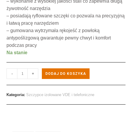
– wykonanie z wysokiej jakości stali co zapewnia długą
żywotność narzędzia
– posiadają ryflowane szczęki co pozwala na precyzyjną
i łatwą pracę narzędziem
– gumowana wytrzymała rękojeść z powłoką
antypoślizgową gwarantuje pewny chwyt i komfort
podczas pracy
Na stanie
-
+
DODAJ DO KOSZYKA
Kategoria:
Szczypce izolowane VDE i telefoniczne