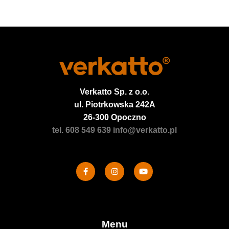
Verkatto
Sp. z o.o.
ul. Piotrkowska 242A
26-300 Opoczno
tel. 608 549 639
info@verkatto.pl
Menu