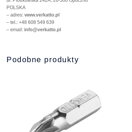
ul. Piotrkowska 242A, 26-300 Opoczno
POLSKA
– adres:
www.verkatto.pl
– tel.: +48 608 549 639
– email:
info@verkatto.pl
Podobne produkty