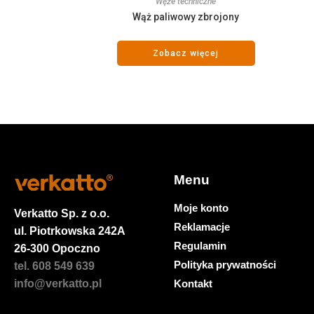
Węże techniczne
Wąż paliwowy zbrojony
Zobacz więcej
Menu
Moje konto
Verkatto
Sp. z o.o.
Reklamacje
ul. Piotrkowska 242A
Regulamin
26-300 Opoczno
Polityka prywatności
tel. 608 549 639
Kontakt
info@verkatto.pl