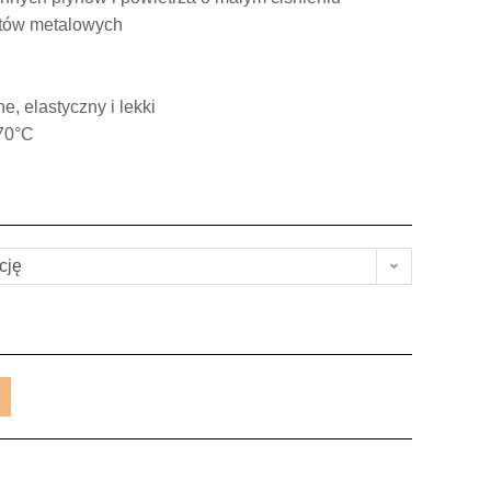
ntów metalowych
, elastyczny i lekki
+70°C
cję