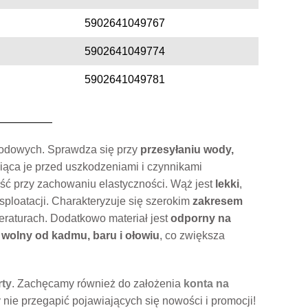
5902641049767
5902641049774
5902641049781
rodowych. Sprawdza się przy
przesyłaniu wody,
niąca je przed uszkodzeniami i czynnikami
ść przy zachowaniu elastyczności. Wąż jest
lekki
,
sploatacji. Charakteryzuje się szerokim
zakresem
eraturach. Dodatkowo materiał jest
odporny na
t
wolny od kadmu, baru i ołowiu
, co zwiększa
rty
. Zachęcamy również do założenia
konta na
 nie przegapić pojawiających się nowości i promocji!