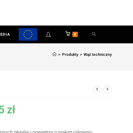
EDIA
0
>
Produkty
>
Wąż techniczny
85
zł
 innych płynów i powietrza o małym ciśnieniu