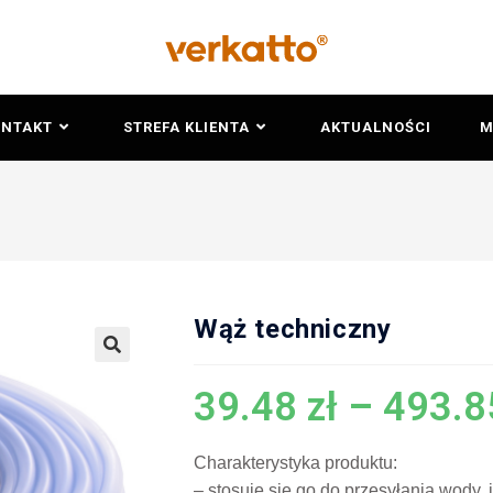
ONTAKT
STREFA KLIENTA
AKTUALNOŚCI
M
Wąż techniczny
🔍
39.48
zł
–
493.
Charakterystyka produktu:
– stosuje się go do przesyłania wody,