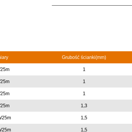
iary
Grubość ścianki(mm)
/25m
1
/25m
1
/25m
1
/25m
1,3
/25m
1,5
/25m
1,5