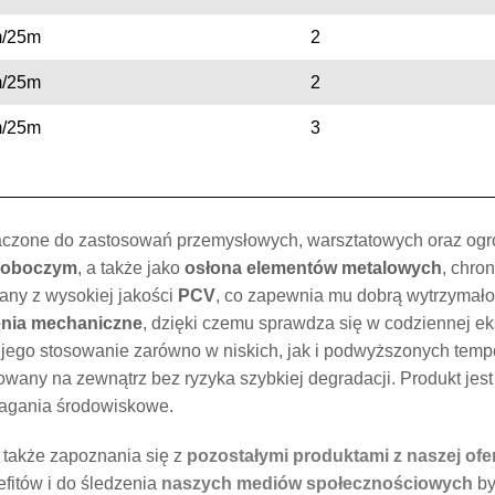
/25m
2
/25m
2
/25m
3
aczone do zastosowań przemysłowych, warsztatowych oraz og
 roboczym
, a także jako
osłona elementów metalowych
, chro
any z wysokiej jakości
PCV
, co zapewnia mu dobrą wytrzymało
nia mechaniczne
, dzięki czemu sprawdza się w codziennej ek
 jego stosowanie zarówno w niskich, jak i podwyższonych temp
owany na zewnątrz bez ryzyka szybkiej degradacji. Produkt jes
magania środowiskowe.
 także zapoznania się z
pozostałymi produktami z naszej ofe
fitów i do śledzenia
naszych mediów społecznościowych
by