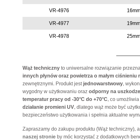
VR-4976
16mm
VR-4977
19mm
VR-4978
25mm
Wąż techniczny
to uniwersalne rozwiązanie przezn
innych płynów oraz powietrza o małym ciśnieniu
zewnętrznymi. Produkt jest
jednowarstwowy
, wykon
wygodny w użytkowaniu oraz
odporny na uszkodze
temperatur pracy od -30°C do +70°C
, co umożliwia
działanie promieni UV
, dlatego wąż może być użytk
bezpieczeństwo użytkowania i spełnia aktualne wy
Zapraszamy do zakupu produktu (Wąż techniczny), a
naszej stronie
by móc korzystać z dodatkowych bene