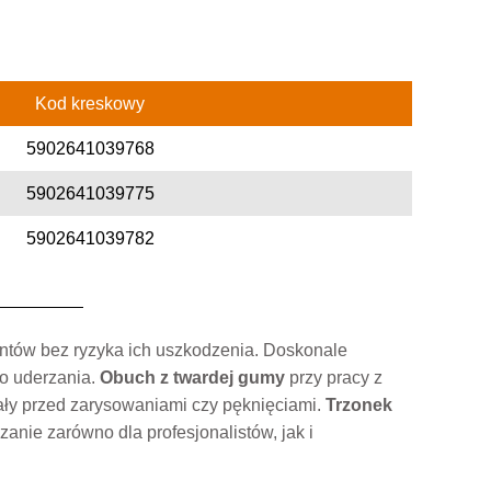
Kod kreskowy
5902641039768
5902641039775
5902641039782
ntów bez ryzyka ich uszkodzenia. Doskonale
o uderzania.
Obuch z twardej gumy
przy pracy z
ały przed zarysowaniami czy pęknięciami.
Trzonek
anie zarówno dla profesjonalistów, jak i