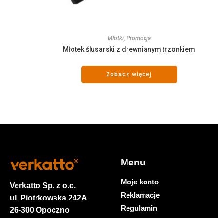
Młotki
,
Promocja
Młotek ślusarski z drewnianym trzonkiem
Zobacz więcej
Menu
Moje konto
Verkatto
Sp. z o.o.
Reklamacje
ul. Piotrkowska 242A
Regulamin
26-300 Opoczno