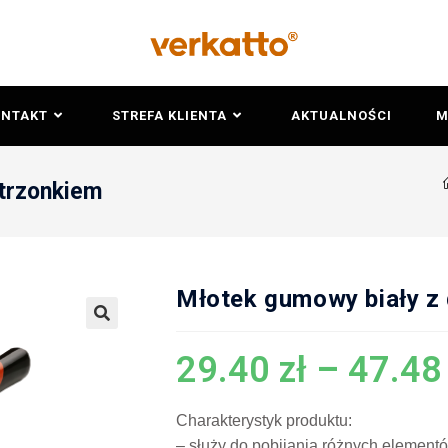
ONTAKT
STREFA KLIENTA
AKTUALNOŚCI
M
trzonkiem
Młotek gumowy biały z
🔍
29.40
zł
–
47.4
Charakterystyk produktu:
– służy do pobijania różnych element