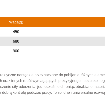
Waga(g)
450
680
900
praktyczne narzędzie przeznaczone do pobijania różnych eleme
h oraz innych robót wymagających precyzyjnego i bezpieczneg
zenie siły uderzenia, jednocześnie chroniąc obrabiane materi
obrą kontrolę podczas pracy. To solidne i uniwersalne rozwiąz