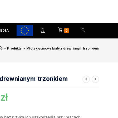
EDIA
0
>
Produkty
>
Młotek gumowy biały z drewnianym trzonkiem
 drewnianym trzonkiem
8
zł
ów bez ryzyka ich uszkodzenia przy pracach