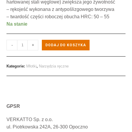
hartowanej stali węglowe) zwiększa jego żywotność
– rękojeść wykonana z antypoślizgowego tworzywa
– twardość części roboczej obucha HRC: 50 – 55
Na stanie
-
+
DODAJ DO KOSZYKA
Kategorie:
Młotki
,
Narzędzia ręczne
GPSR
VERKATTO Sp. z o.o.
ul. Piotrkowska 242A, 26-300 Opoczno