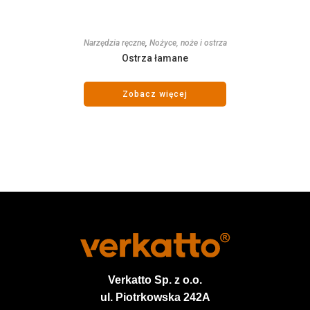
Narzędzia ręczne
,
Nożyce, noże i ostrza
Ostrza łamane
Zobacz więcej
Verkatto
Sp. z o.o.
ul. Piotrkowska 242A