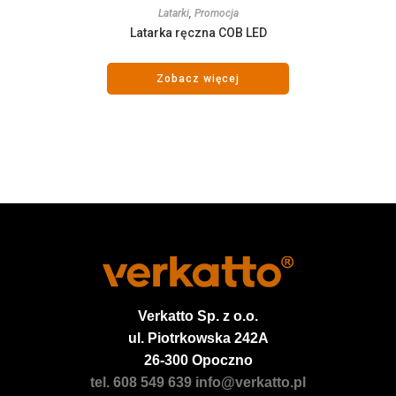
Latarki
,
Promocja
Latarka ręczna COB LED
Zobacz więcej
Verkatto
Sp. z o.o.
ul. Piotrkowska 242A
26-300 Opoczno
tel. 608 549 639
info@verkatto.pl