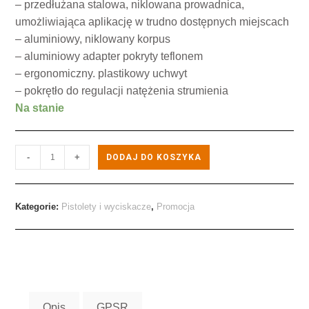
– przedłużana stalowa, niklowana prowadnica,
umożliwiająca aplikację w trudno dostępnych miejscach
– aluminiowy, niklowany korpus
– aluminiowy adapter pokryty teflonem
– ergonomiczny. plastikowy uchwyt
– pokrętło do regulacji natężenia strumienia
Na stanie
-
+
DODAJ DO KOSZYKA
Kategorie:
Pistolety i wyciskacze
,
Promocja
Opis
GPSR