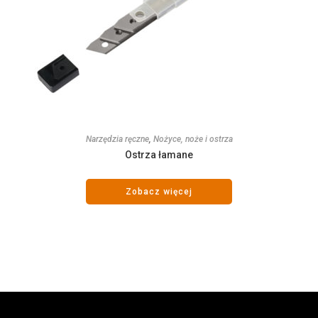
Narzędzia ręczne
,
Nożyce, noże i ostrza
Ostrza łamane
Zobacz więcej