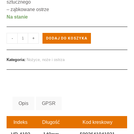
sztucznego
– ząbkowane ostrze
Na stanie
-
+
DODAJ DO KOSZYKA
Kategoria:
Nożyce, noże i ostrza
Opis
GPSR
Indeks
Długość
Kod kreskowy