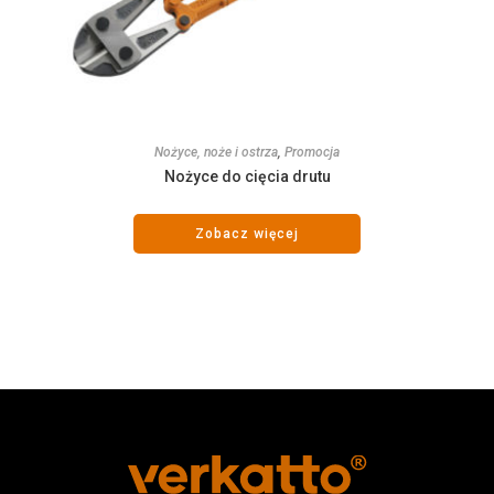
Nożyce, noże i ostrza
,
Promocja
Nożyce do cięcia drutu
Zobacz więcej