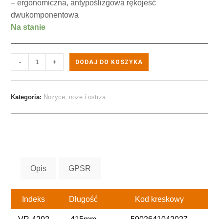
– ergonomiczna, antypoślizgowa rękojeść
dwukomponentowa
Na stanie
-
+
DODAJ DO KOSZYKA
Kategoria:
Nożyce, noże i ostrza
Opis
GPSR
Indeks
Długość
Kod kreskowy