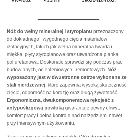
VR-4202
415mm
5902641042027
Nóż do wełny mineralnej i styropianu
przeznaczony
do dokładnego i wygodnego cięcia materiałów
izolacyjnych, takich jak wełna mineralna twarda i
miękka, płyty styropianowe oraz utwardzona pianka
poliuretanowa. Doskonale sprawdzi się podczas prac
budowlanych, ociepleniowych i remontowych.
Nóż
wyposażony jest w dwustronne ostrze wykonane ze
stali nierdzewnej
, które zapewnia wysoką skuteczność
cięcia, odporność na korozję oraz długą żywotność.
Ergonomiczna, dwukomponentowa rękojeść z
antypoślizgową powłoką
gwarantuje pewny chwyt,
komfort pracy i pełną kontrolę nad narzędziem, nawet
przy intensywnym użytkowaniu.
Zapraszamy do zakupu produktu (Nóż do wełny