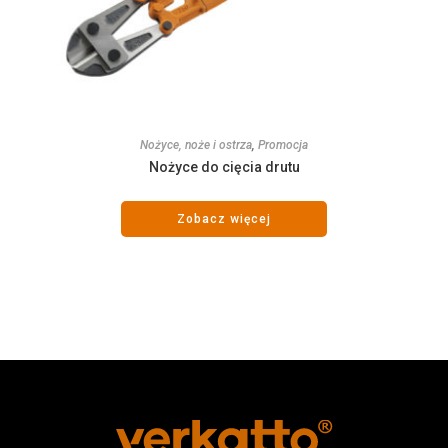
Nożyce, noże i ostrza
,
Promocja
Nożyce do cięcia drutu
Zobacz więcej