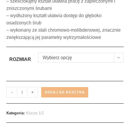
– sześciokątny kształt ułatwia pracę z zapieczonymi i
zniszczonymi śrubami
– wydłużony kształt ułatwia dostęp do głęboko
osadzonych śrub
– wykonany ze stali chromowo-molibdenowej, znacznie
zwiększającą jej parametry wytrzymałościowe
Wybierz opcję
ROZMIAR
-
+
DODAJ DO KOSZYKA
Kategoria:
Klucze 1/2