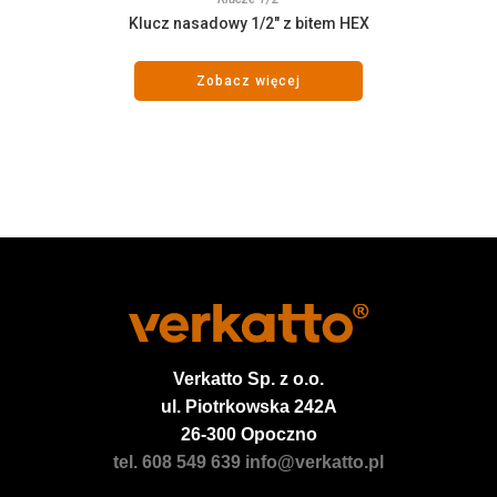
Klucz nasadowy 1/2″ z bitem HEX
Zobacz więcej
Verkatto
Sp. z o.o.
ul. Piotrkowska 242A
26-300 Opoczno
tel. 608 549 639
info@verkatto.pl