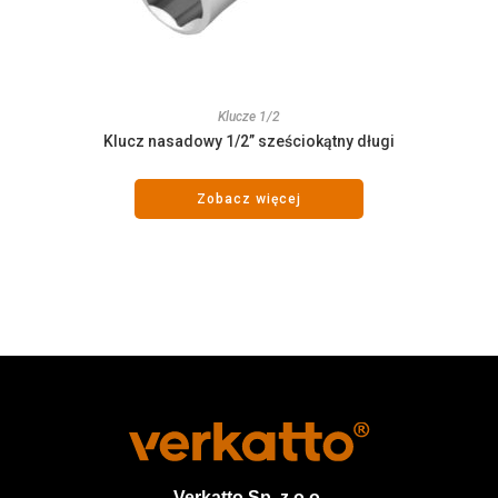
Klucze 1/2
Klucz nasadowy 1/2” sześciokątny długi
Zobacz więcej
Verkatto
Sp. z o.o.