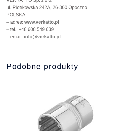
VERKATTO Sp. z o.o.
ul. Piotrkowska 242A, 26-300 Opoczno
POLSKA
– adres:
www.verkatto.pl
– tel.: +48 608 549 639
– email:
info@verkatto.pl
Podobne produkty