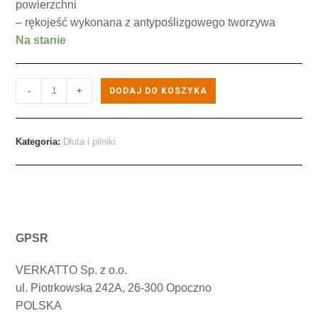
powierzchni
– rękojeść wykonana z antypoślizgowego tworzywa
Na stanie
-
+
DODAJ DO KOSZYKA
Kategoria:
Dłuta i pilniki
GPSR
VERKATTO Sp. z o.o.
ul. Piotrkowska 242A, 26-300 Opoczno
POLSKA