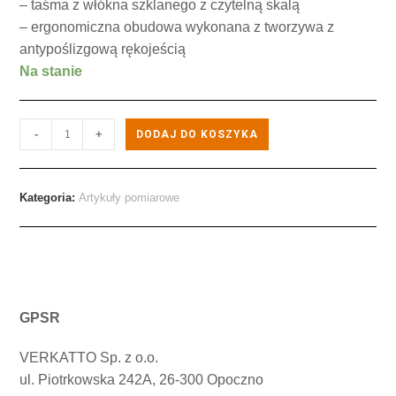
– taśma z włókna szklanego z czytelną skalą
– ergonomiczna obudowa wykonana z tworzywa z
antypoślizgową rękojeścią
Na stanie
-
+
DODAJ DO KOSZYKA
Kategoria:
Artykuły pomiarowe
GPSR
VERKATTO Sp. z o.o.
ul. Piotrkowska 242A, 26-300 Opoczno