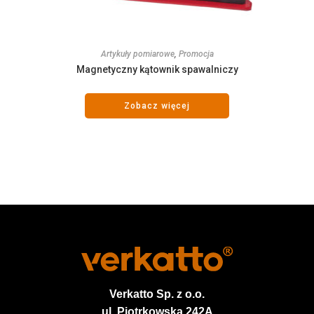
Artykuły pomiarowe
,
Promocja
Magnetyczny kątownik spawalniczy
Zobacz więcej
Verkatto
Sp. z o.o.
ul. Piotrkowska 242A