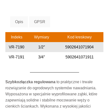
Opis
GPSR
Indeks
Wymiary
Kod kreskowy
VR-7190
1/2″
5902641071904
VR-7191
3/4″
5902641071911
Szybkozłączka regulowana
to praktyczne i trwałe
rozwiązanie do ogrodowych systemów nawadniania.
Wyposażona w specjalnie wyprofilowane ząbki, które
zapewniają solidne i stabilne mocowanie węży o
cienkich ściankach. Wykonana z wysokiej jakości