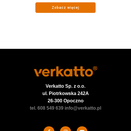
Zobacz więcej
Verkatto
Sp. z o.o.
ul. Piotrkowska 242A
26-300 Opoczno
tel. 608 549 639
info@verkatto.pl