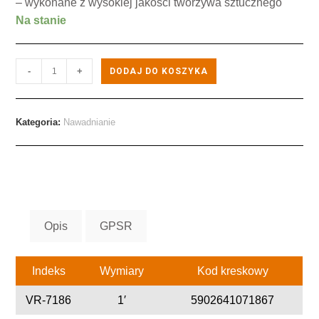
– wykonane z wysokiej jakości tworzywa sztucznego
Na stanie
-
+
DODAJ DO KOSZYKA
Kategoria:
Nawadnianie
Opis
GPSR
Indeks
Wymiary
Kod kreskowy
VR-7186
1′
5902641071867