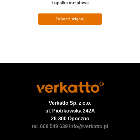
Łopatka metalowa
Zobacz więcej
Verkatto
Sp. z o.o.
ul. Piotrkowska 242A
26-300 Opoczno
tel. 608 549 639
info@verkatto.pl