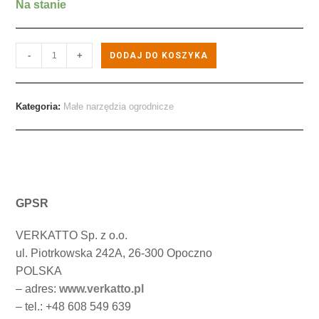
Na stanie
-
+
DODAJ DO KOSZYKA
Kategoria:
Małe narzędzia ogrodnicze
GPSR
VERKATTO Sp. z o.o.
ul. Piotrkowska 242A, 26-300 Opoczno
POLSKA
– adres:
www.verkatto.pl
– tel.: +48 608 549 639