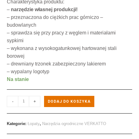
Charakterystyka produktu:
–
narzędzie własnej produkcji!
– przeznaczona do ciężkich prac górniczo –
budowlanych
– sprawdza się przy pracy z węglem i materiałami
sypkimi
– wykonana z wysokogatunkowej hartowanej stali
borowej
– drewniany trzonek zabezpieczony lakierem
– wypalany logotyp
Na stanie
-
+
DODAJ DO KOSZYKA
Kategorie:
Łopaty
,
Narzędzia ogrodniczne VERKATTO