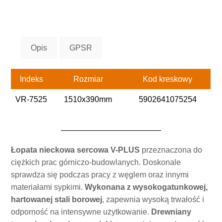
Opis
GPSR
Indeks
Rozmiar
Kod kreskowy
VR-7525
1510x390mm
5902641075254
Łopata nieckowa sercowa V-PLUS
przeznaczona do
ciężkich prac górniczo-budowlanych. Doskonale
sprawdza się podczas pracy z węglem oraz innymi
materiałami sypkimi.
Wykonana z wysokogatunkowej,
hartowanej stali borowej
, zapewnia wysoką trwałość i
odporność na intensywne użytkowanie.
Drewniany