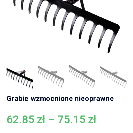
Grabie wzmocnione nieoprawne
62.85
zł
–
75.15
zł