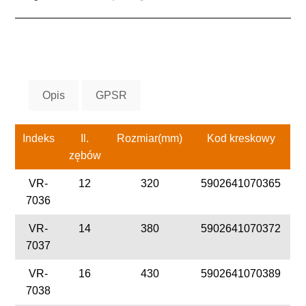
Opis
GPSR
Indeks
Il.
Rozmiar(mm)
Kod kreskowy
zębów
VR-
12
320
5902641070365
7036
VR-
14
380
5902641070372
7037
VR-
16
430
5902641070389
7038