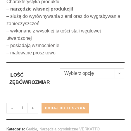
Charakterystyka produktu:
–
narzędzie własnej produkcji!
– służą do wyrównywania ziemi oraz do wygrabywania
zanieczyszczeń
– wykonane z wysokiej jakości stali węglowej
utwardzonej
– posiadają wzmocnienie
– malowane proszkowo
Wybierz opcję
ILOŚĆ
ZĘBÓW/ROZMIAR
-
+
DODAJ DO KOSZYKA
Kategorie:
Grabie
,
Narzędzia ogrodniczne VERKATTO