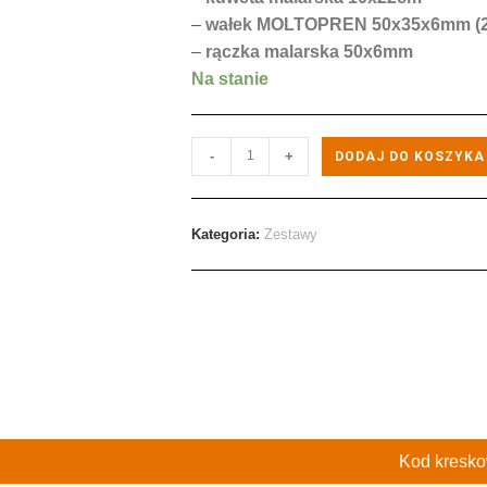
–
wałek MOLTOPREN 50x35x6mm (2 
–
rączka malarska 50x6mm
Na stanie
-
+
DODAJ DO KOSZYKA
Kategoria:
Zestawy
Kod kresk