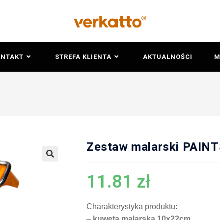
ONTAKT
STREFA KLIENTA
AKTUALNOŚCI
M
Zestaw malarski PAINT
🔍
11.81
zł
Charakterystyka produktu:
–
kuweta malarska 10x22cm