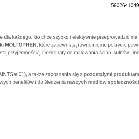
5902641049
ie dla każdego, kto chce szybko i efektywnie przeprowadzić m
ałki MOLTOPREN
, które zapewniają równomierne pokrycie powie
czystą przyjemnością. Doskonały do malowania ścian, sufitów i i
INTSet 01), a także zapoznania się z
pozostałymi produktami
wych benefitów i do śledzenia
naszych mediów społecznośc