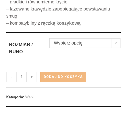
– gładkie i równomierne krycie
– fazowane krawędzie zapobiegające powstawaniu
smug
– kompatybilny z
rączką koszykową
Wybierz opcję
ROZMIAR /
RUNO
-
+
DODAJ DO KOSZYKA
Kategoria:
Wałki