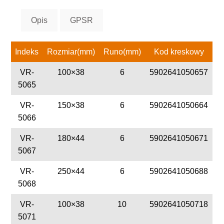
Opis
GPSR
Indeks
Rozmiar(mm)
Runo(mm)
Kod kreskowy
VR-
100×38
6
5902641050657
5065
VR-
150×38
6
5902641050664
5066
VR-
180×44
6
5902641050671
5067
VR-
250×44
6
5902641050688
5068
VR-
100×38
10
5902641050718
5071