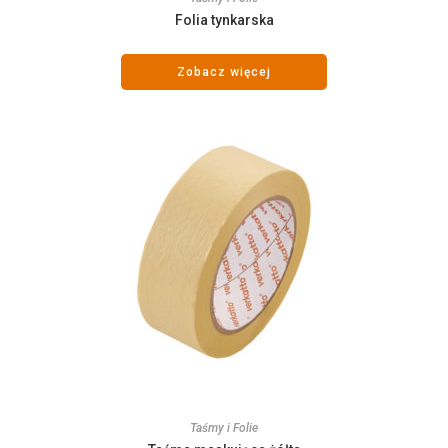
Folia tynkarska
Zobacz więcej
Taśmy i Folie