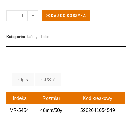
-
+
DODAJ DO KOSZYKA
Kategoria:
Taśmy i Folie
Opis
GPSR
Indeks
Rozmiar
Kod kreskowy
VR-5454
48mm/50y
5902641054549