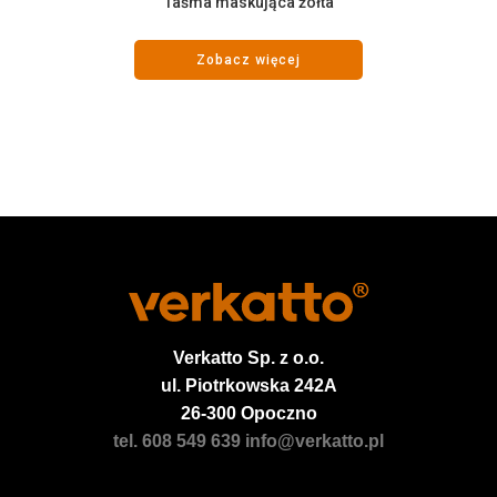
Taśma maskująca żółta
Zobacz więcej
Verkatto
Sp. z o.o.
ul. Piotrkowska 242A
26-300 Opoczno
tel. 608 549 639
info@verkatto.pl